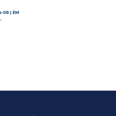
-08 | EM
s