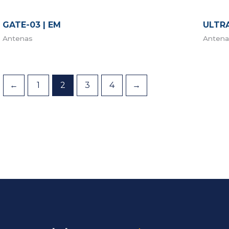
GATE-03 | EM
ULTRA
Antenas
Antena
←
1
2
3
4
→