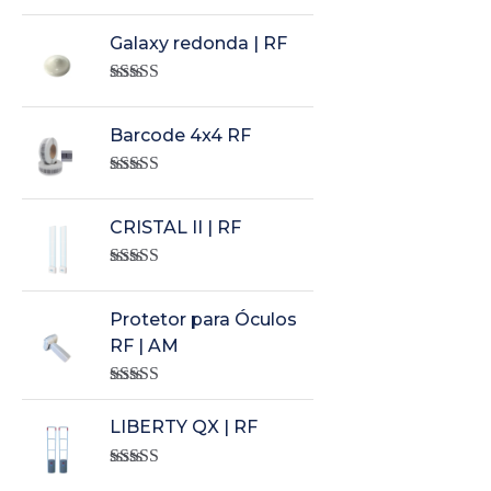
Rated
5.00
out of 5
Galaxy redonda | RF
Rated
5.00
out of 5
Barcode 4x4 RF
Rated
5.00
out of 5
CRISTAL II | RF
Rated
5.00
out of 5
Protetor para Óculos
RF | AM
Rated
5.00
out of 5
LIBERTY QX | RF
Rated
5.00