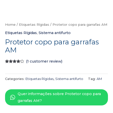
Home
/
Etiquetas Rígidas
/ Protetor copo para garrafas AM
Etiquetas Rígidas
,
Sistema antifurto
Protetor copo para garrafas
AM
(
1
customer review)
Rated
1
4.00
out
of 5
based
Categories:
Etiquetas Rígidas
,
Sistema antifurto
Tag:
AM
on
customer
rating
Quer informações sobre Protetor copo para
garrafas AM?