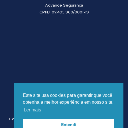
Advance Segurança
CPNJ: 07.495.960/0001-19
Este site usa cookies para garantir que você
obtenha a melhor experiência em nosso site.
Ler mais
Copyright © 2026 Advance Segurança. Desenvolvido por
Entendi
brutalist.work