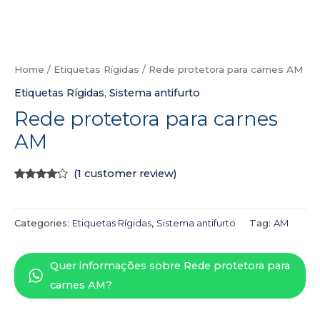
Home
/
Etiquetas Rígidas
/ Rede protetora para carnes AM
Etiquetas Rígidas
,
Sistema antifurto
Rede protetora para carnes
AM
(
1
customer review)
Rated
1
4.00
out
of 5
based
Categories:
Etiquetas Rígidas
,
Sistema antifurto
Tag:
AM
on
customer
rating
Quer informações sobre Rede protetora para
carnes AM?