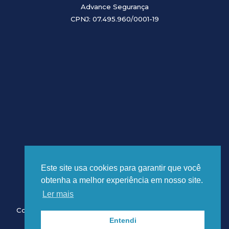
Advance Segurança
CPNJ: 07.495.960/0001-19
Este site usa cookies para garantir que você
obtenha a melhor experiência em nosso site.
Ler mais
Copyright © 2026 Advance Segurança. Desenvolvido por
Entendi
brutalist.work