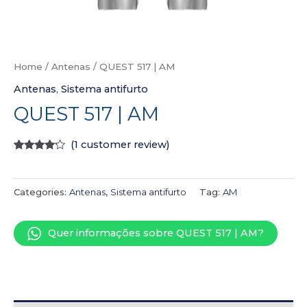
Home
/
Antenas
/ QUEST 517 | AM
Antenas
,
Sistema antifurto
QUEST 517 | AM
(
1
customer review)
Rated
1
4.00
out
of 5
based
Categories:
Antenas
,
Sistema antifurto
Tag:
AM
on
customer
rating
Quer informações sobre QUEST 517 | AM?