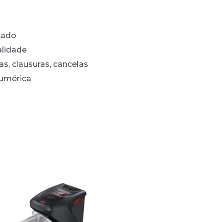
nado
alidade
s, clausuras, cancelas
numérica
s