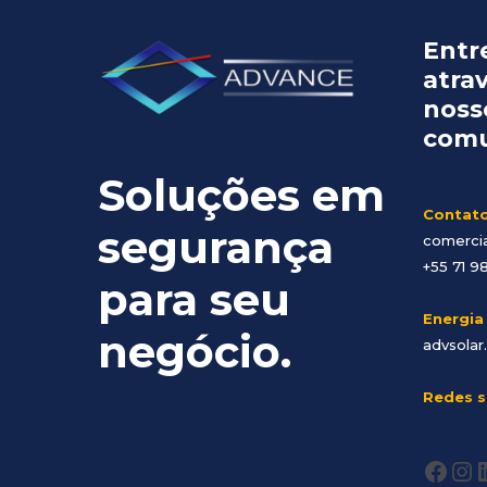
Entr
atra
noss
comu
Soluções em
Contat
segurança
comerci
+55 71 9
para seu
Energia
negócio.
advsolar
Redes s