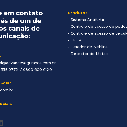
e em contato
Produtos
vés de um de
-
Sistema Antifurto
- Controle de acesso de pede
os canais de
- Controle de acesso de veícul
nicação:
- CFTV
- Gerador de Neblina
- Detector de Metais
o
al@advanceseguranca.com.br
8359.0772 / 0800 600 0120
 Solar
.com.br
ociais