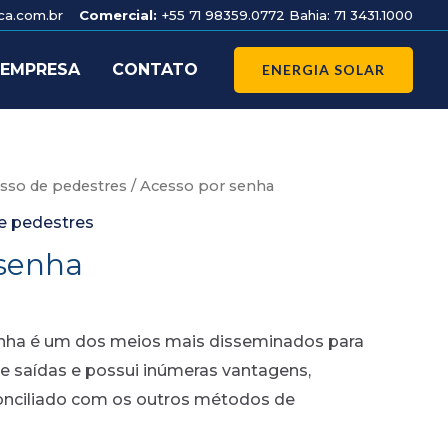
nca.com.br
Comercial:
+55 71 98359.0772 Bahia: 71 3431.1000
 EMPRESA
CONTATO
ENERGIA SOLAR
esso de pedestres
/ Acesso por senha
e pedestres
 senha
enha é um dos meios mais disseminados para
 e saídas e possui inúmeras vantagens,
onciliado com os outros métodos de