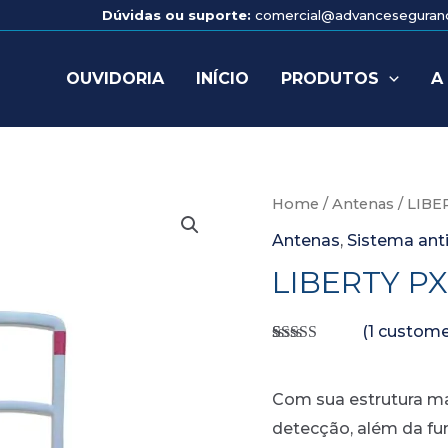
Dúvidas ou suporte:
comercial@advancesegura
OUVIDORIA
INÍCIO
PRODUTOS
A
Home
/
Antenas
/ LIBE
Antenas
,
Sistema anti
LIBERTY PX
(
1
customer
Rated
1
5.00
out of 5
based on
Com sua estrutura mai
customer
rating
detecção, além da fu