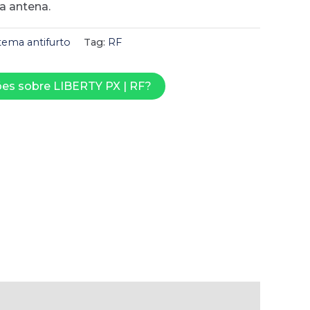
a antena.
tema antifurto
Tag:
RF
es sobre LIBERTY PX | RF?