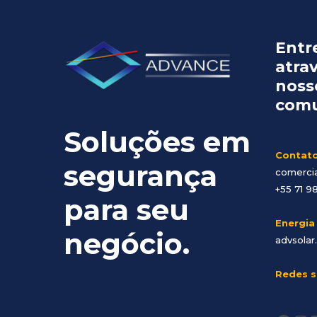
Entr
atra
noss
comu
Soluções em
Contat
segurança
comerci
+55 71 9
para seu
Energia
negócio.
advsolar
Redes s