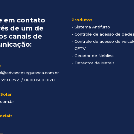
e em contato
Produtos
vés de um de
-
Sistema Antifurto
- Controle de acesso de pede
os canais de
- Controle de acesso de veícul
nicação:
- CFTV
- Gerador de Neblina
- Detector de Metais
o
al@advanceseguranca.com.br
8359.0772 / 0800 600 0120
 Solar
.com.br
ociais