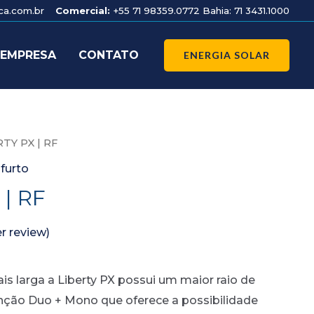
nca.com.br
Comercial:
+55 71 98359.0772 Bahia: 71 3431.1000
 EMPRESA
CONTATO
ENERGIA SOLAR
RTY PX | RF
furto
 | RF
 review)
s larga a Liberty PX possui um maior raio de
nção Duo + Mono que oferece a possibilidade