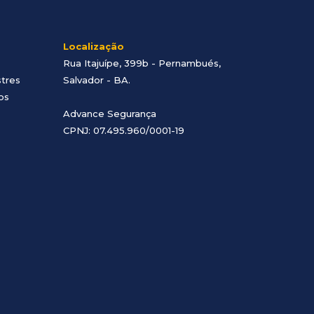
Localização
Rua Itajuípe, 399b - Pernambués,
stres
Salvador - BA
.
os
Advance Segurança
CPNJ: 07.495.960/0001-19