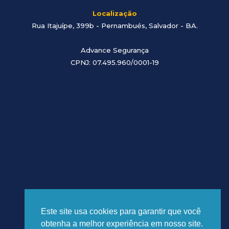
Localização
Rua Itajuípe, 399b - Pernambués, Salvador - BA
.
Advance Segurança
CPNJ: 07.495.960/0001-19
Este site usa cookies para garantir que você
obtenha a melhor experiência em nosso site.